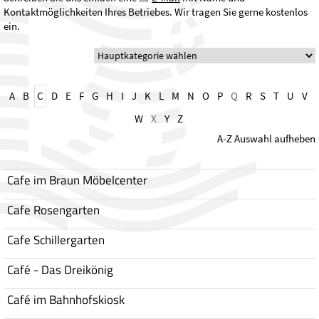
Kontaktmöglichkeiten Ihres Betriebes. Wir tragen Sie gerne kostenlos
ein.
A
B
C
D
E
F
G
H
I
J
K
L
M
N
O
P
Q
R
S
T
U
V
W
X
Y
Z
A-Z Auswahl aufheben
Cafe im Braun Möbelcenter
Cafe Rosengarten
Cafe Schillergarten
Café - Das Dreikönig
Café im Bahnhofskiosk