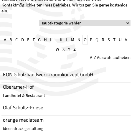
Kontaktmöglichkeiten Ihres Betriebes. Wir tragen Sie gerne kostenlos
ein.
A
B
C
D
E
F
G
H
I
J
K
L
M
N
O
P
Q
R
S
T
U
V
W
X
Y
Z
A-Z Auswahl aufheben
KÖNIG holzhandwerk+raumkonzept GmbH
Oberamer-Hof
Landhotel & Restaurant
Olaf Schultz-Friese
orange mediateam
ideen druck gestaltung