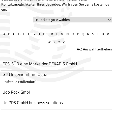
Kontaktmöglichkeiten Ihres Betriebes. Wir tragen Sie gerne kostenlos
ein.
A
B
C
D
E
F
G
H
I
J
K
L
M
N
O
P
Q
R
S
T
U
V
W
X
Y
Z
A-Z Auswahl aufheben
EGS-SÜD eine Marke der DEKADIS GmbH
GTÜ Ingenieurbüro Oguz
Prüfstelle-Pfullendorf
Udo Röck GmbH
UniPPS GmbH business solutions