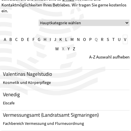
Kontaktmöglichkeiten Ihres Betriebes. Wir tragen Sie gerne kostenlos
ein.
A
B
C
D
E
F
G
H
I
J
K
L
M
N
O
P
Q
R
S
T
U
V
W
X
Y
Z
A-Z Auswahl aufheben
Valentinas Nagelstudio
Kosmetik und Körperpflege
Venedig
Eiscafe
Vermessungsamt (Landratsamt Sigmaringen)
Fachbereich Vermessung und Flurneuordnung