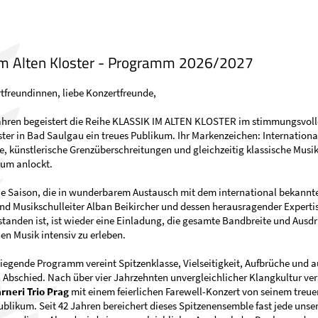
Lichthof
im Alten Kloster - Programm 2026/2027
tfreundinnen, liebe Konzertfreunde,
Jahren begeistert die Reihe KLASSIK IM ALTEN KLOSTER im stimmungsvoll
ster in Bad Saulgau ein treues Publikum. Ihr Markenzeichen: Internationa
e, künstlerische Grenzüberschreitungen und gleichzeitig klassische Musik
kum anlockt.
ue Saison, die in wunderbarem Austausch mit dem international bekannt
und Musikschulleiter Alban Beikircher und dessen herausragender Experti
tanden ist, ist wieder eine Einladung, die gesamte Bandbreite und Ausdr
hen Musik intensiv zu erleben.
liegende Programm vereint Spitzenklasse, Vielseitigkeit, Aufbrüche und 
Abschied. Nach über vier Jahrzehnten unvergleichlicher Klangkultur ve
rneri Trio Prag
mit einem feierlichen Farewell-Konzert von seinem treu
blikum. Seit 42 Jahren bereichert dieses Spitzenensemble fast jede unse