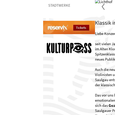
STADTWERKE
Klassik 
Liebe Konzer
seit vielen 
im Alten Klo
Spitzenklass
neues Publi
Auch die ne
Violinisten 
Saulgau ents
der klassisc
Das vor uns 
emotionalen 
sich das
Gua
Saulgauer Pu