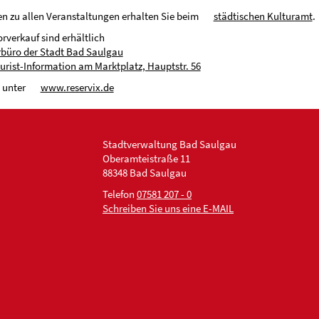
n zu allen Veranstaltungen erhalten Sie beim
städtischen Kulturamt
.
orverkauf sind erhältlich
büro der Stadt Bad Saulgau
ourist-Information am Marktplatz, Hauptstr. 56
 unter
www.reservix.de
Stadtverwaltung Bad Saulgau
Oberamteistraße 11
88348 Bad Saulgau
Telefon
07581 207 - 0
Schreiben Sie uns eine E-MAIL