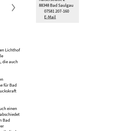
88348 Bad Saulgau
07581 207-160
E-Mail
en Lichthof
le
, die auch
en
se für Bad
uckskraft
auch einen
rabschiedet
en Bad
rer