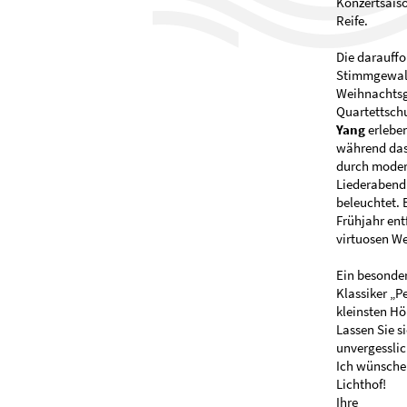
Konzertsaiso
Reife.
Die darauffo
Stimmgewal
Weihnachtsg
Quartettschu
Yang
erleben
während das
durch moder
Liederabend 
beleuchtet. 
Frühjahr ent
virtuosen We
Ein besonder
Klassiker „Pe
kleinsten Hö
Lassen Sie s
unvergesslic
Ich wünsche 
Lichthof!
Ihre