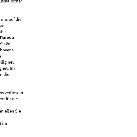
usikalischer
uns auf die
den
che
Tianwa
Ysaÿe,
thovens
n
llig neu
gnet. Im
in die
ws zeitlosem
rt für die
enießen Sie
t im