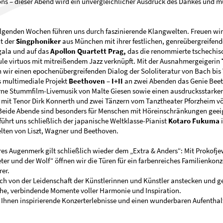
ns – dieser Abend wird ein unvergleichlicher Ausdruck des Dankes und m
lgenden Wochen führen uns durch faszinierende Klangwelten. Freuen wir 
t der
Singphoniker
aus München mit ihrer festlichen, genreübergreifen
ala und auf das
Apollon Quartett Prag,
das die renommierte tschechis
le virtuos mit mitreißendem Jazz verknüpft. Mit der Ausnahmergeigerin
 wir einen epochenübergreifenden Dialog der Sololiteratur von Bach bis 
 multimediale Projekt
Beethoven – I+II
an zwei Abenden das Genie Bee
ne Stummfilm-Livemusik von Malte Giesen sowie einen ausdrucksstarke
mit Tenor Dirk Konnerth und zwei Tänzern vom Tanztheater Pforzheim vö
Beide Abende sind besonders für Menschen mit Höreinschränkungen geei
führt uns schließlich der japanische Weltklasse-Pianist
Kotaro Fukuma
lten von Liszt, Wagner und Beethoven.
es Augenmerk gilt schließlich wieder dem „Extra & Anders“: Mit Prokofje
ter und der Wolf“ öffnen wir die Türen für ein farbenreiches Familienkonze
rer.
ich von der Leidenschaft der Künstlerinnen und Künstler anstecken und g
he, verbindende Momente voller Harmonie und Inspiration.
Ihnen inspirierende Konzerterlebnisse und einen wunderbaren Aufenthal