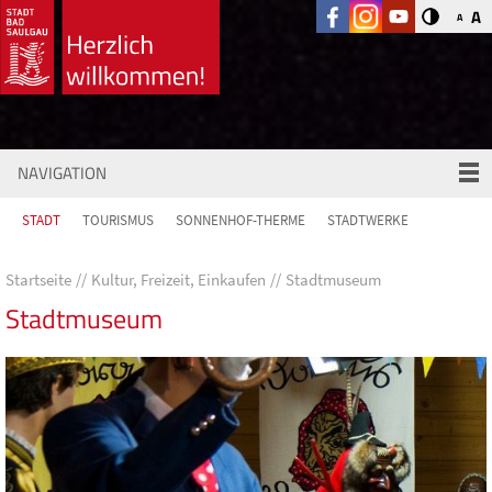
A
A
NAVIGATION
STADT
TOURISMUS
SONNENHOF-THERME
STADTWERKE
Startseite
Kultur, Freizeit, Einkaufen
Stadtmuseum
Stadtmuseum