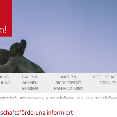
DUNG,
BAUEN &
NATUR &
GESELLSCHAF
EUUNG
WOHNEN,
BIODIVERSITÄT,
SOZIALES
VERKEHR
NACHHALTIGKEIT
Wirtschaft, Unternehmen
Wirtschaftsförderung
Die Wirtschaftsförd
tschaftsförderung informiert