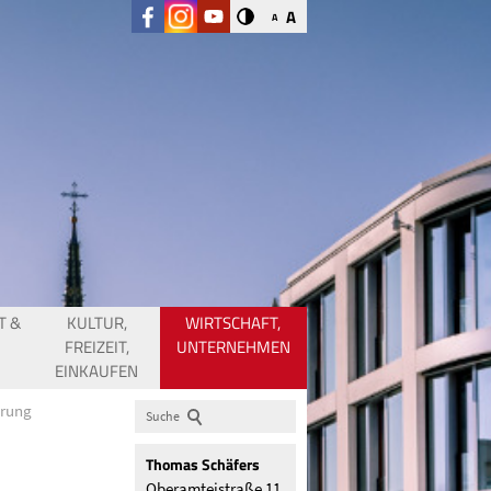
A
A
T &
KULTUR,
WIRTSCHAFT,
FREIZEIT,
UNTERNEHMEN
EINKAUFEN
erung
Suche
Thomas
Schäfers
Oberamteistraße 11