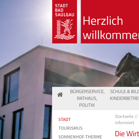
BÜRGERSERVICE,
SCHULE & BIL
RATHAUS,
KINDERBETR
POLITIK
Startseite
STADT
informiert
TOURISMUS
Die Wir
SONNENHOF-THERME