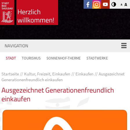
A
A
NAVIGATION
STADT
TOURISMUS
SONNENHOF-THERME
STADTWERKE
Startseite
Kultur, Freizeit, Einkaufen
Einkaufen
Ausgezeichnet
Generationenfreundlich einkaufen
Ausgezeichnet Generationenfreundlich
einkaufen