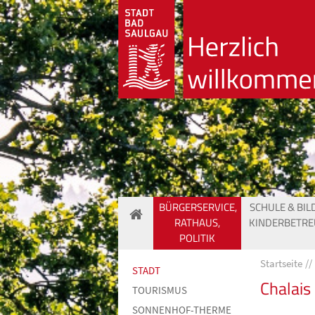
BÜRGERSERVICE,
SCHULE & BIL
RATHAUS,
KINDERBETR
POLITIK
Startseite
STADT
Chalais
TOURISMUS
SONNENHOF-THERME