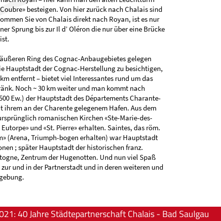
 Coubre» besteigen. Von hier zurück nach Chalais sind
Kommen Sie von Chalais direkt nach Royan, ist es nur
ner Sprung bis zur Il d’ Oléron die nur über eine Brücke
ist.
 äußeren Ring des Cognac-Anbaugebietes gelegen
die Hauptstadt der Cognac-Herstellung zu besichtigen,
km entfernt – bietet viel Interessantes rund um das
tränk. Noch ~ 30 km weiter und man kommt nach
.500 Ew.) der Hauptstadt des Départements Charante-
it ihrem an der Charente gelegenem Hafen. Aus dem
ursprünglich romanischen Kirchen «Ste-Marie-des-
 Eutorpe» und «St. Pierre» erhalten. Saintes, das röm.
» (Arena, Triumph-bogen erhalten) war Hauptstadt
tonen ; später Hauptstadt der historischen franz.
ntogne, Zentrum der Hugenotten. Und nun viel Spaß
t zur und in der Partnerstadt und in deren weiteren und
gebung.
021: 40 Jahre Städtepartnerschaft Chalais - Bad Saulgau