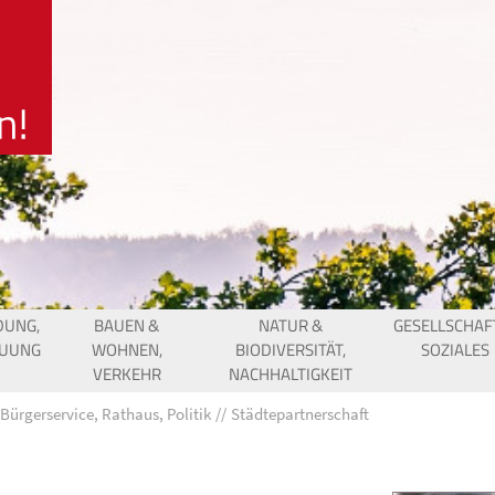
DUNG,
BAUEN &
NATUR &
GESELLSCHAF
EUUNG
WOHNEN,
BIODIVERSITÄT,
SOZIALES
VERKEHR
NACHHALTIGKEIT
Bürgerservice, Rathaus, Politik
Städtepartnerschaft