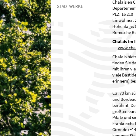
Chalais en
STADTWERKE
Departe
PLZ: 
Einwohn
Höhenla
Römische Be
Chalais im 
www.chal
Chalais biet
finden Sie d
mit ihren vi
viele Bastid
erinnern) be
Ca. 70 km sü
und Bordeaux
berühmt. Der
größten eur
Pilat» und 
Frankreichs
Gironde (~14
kommen Sie 