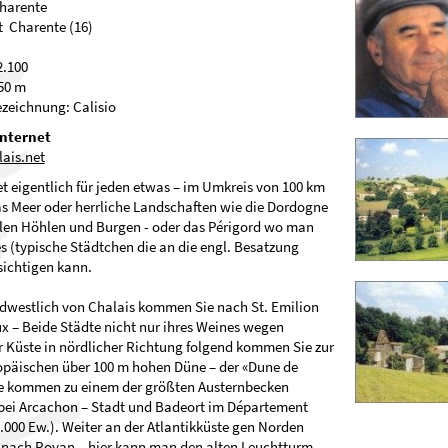
 Charente
ment Charente (16)
16 210
er: 2.100
ge: 50 m
zeichnung: Calisio
Internet
ais.net
et eigentlich für jeden etwas – im Umkreis von 100 km
as Meer oder herrliche Landschaften wie die Dordogne
elen Höhlen und Burgen - oder das Périgord wo man
es (typische Städtchen die an die engl. Besatzung
sichtigen kann.
dwestlich von Chalais kommen Sie nach St. Emilion
 – Beide Städte nicht nur ihres Weines wegen
 Küste in nördlicher Richtung folgend kommen Sie zur
opäischen über 100 m hohen Düne – der «Dune de
sie kommen zu einem der größten Austernbecken
 bei Arcachon – Stadt und Badeort im Département
.000 Ew.). Weiter an der Atlantikküste gen Norden
nach Royan – hier kann man den alten Leuchtturm