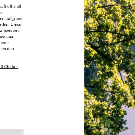
ft offiziell
der
ten aufgrund
erden. Umso
haftsvereins
Noveaux
 eine
chen den
ft Chalais