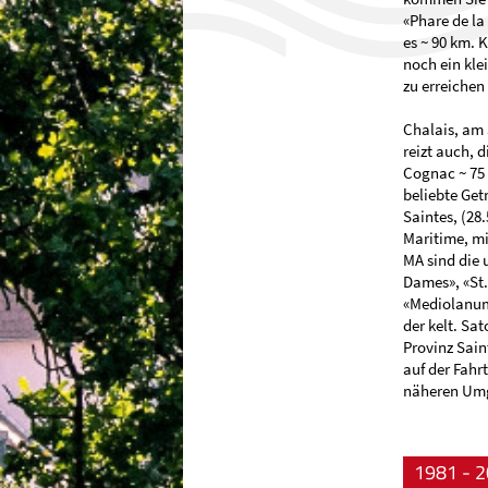
«Phare de la
es ~ 90 km. 
noch ein klei
zu erreichen 
Chalais, am
reizt auch, 
Cognac ~ 75 
beliebte Ge
Saintes, (28
Maritime, m
MA sind die 
Dames», «St.
«Mediolanum
der kelt. Sa
Provinz Sai
auf der Fahr
näheren Um
1981 - 2