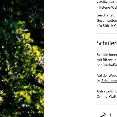
- Willi-Burt
- Helene-We
Geschäftsfüh
Gesamteltern
c/o Störck-G
Schüler
Schülerinnen
mit öffentli
Schülerbeför
Auf der Webs
Schülerb
Anträge für
Online-Plat