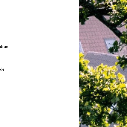
ntrum
.de