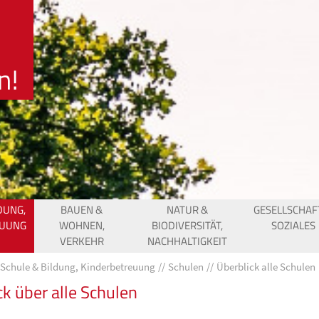
DUNG,
BAUEN &
NATUR &
GESELLSCHAF
EUUNG
WOHNEN,
BIODIVERSITÄT,
SOZIALES
VERKEHR
NACHHALTIGKEIT
Schule & Bildung, Kinderbetreuung
Schulen
Überblick alle Schulen
ck über alle Schulen