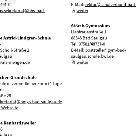
8491-0
E-Mail:
rektor@schulverbund-bad
hs
s
kr
t
r
t
bhs-b
d-
weiter
Störck-Gymnasium
Liebfrauenstraße 1
e Astrid-Lindgren-Schule
88348 Bad Saulgau
e
Tel: 07581/48737-0
Scholl-Straße 2
E-Mail:
poststelle@gym-bad-
aulgau
saulgau.schule.bwl.de
@als-mengen.de
weiter
cher-Grundschule
le in verbindlicher Form (4 Tage
n)
aße 28
ekretariat@bmgs-bad-saulgau.de
r Webseite
e Renhardsweiler
 6
aulgau