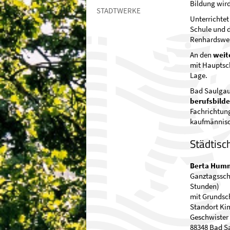
Bildung wir
STADTWERKE
Unterrichtet
Schule und d
Renhardswei
An den
weit
mit Hauptsch
Lage.
Bad Saulgau 
berufsbild
Fachrichtun
kaufmännisc
Städtisc
Berta Humm
Ganztagsschu
Stunden)
mit Grundsc
Standort Ki
Geschwister 
88348 Bad S