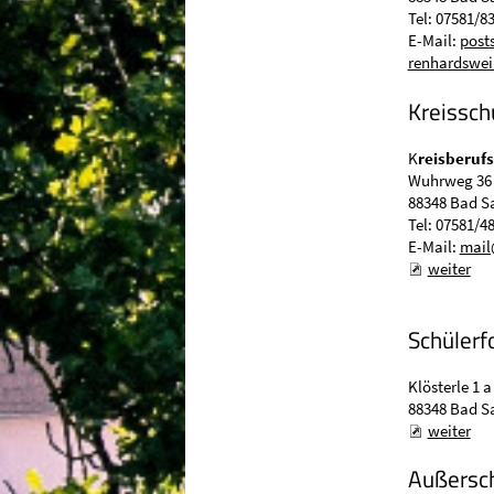
Tel: 07581/8
E-Mail:
post
renhardsweil
Kreissch
K
reisberuf
Wuhrweg 36
88348 Bad S
Tel: 07581/4
E-Mail:
mail
weiter
Schüler
Klösterle 1 a
88348 Bad S
weiter
Außersch