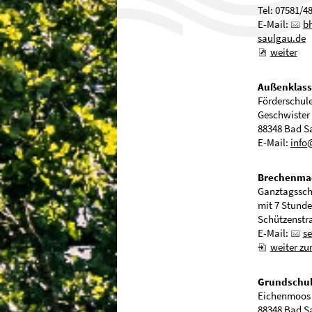
Tel: 07581/4
E-Mail:
b
s
lg
d
weiter
Außenklass
Förderschul
Geschwister 
88348 Bad S
E-Mail:
info
Brechenma
Ganztagsschu
mit 7 Stunde
Schützenstr
E-Mail:
s
weiter zu
Grundschul
Eichenmoos
88348 Bad S