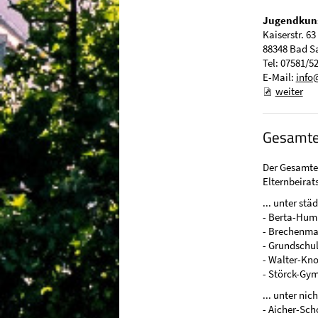
Jugendkuns
Kaiserstr. 63
88348 Bad S
Tel: 07581/5
E-Mail:
info
weiter
Gesamtel
Der Gesamtel
Elternbeirat
... unter stä
- Berta-Hum
- Brechenma
- Grundschu
- Walter-Kn
- Störck-Gy
... unter nic
- Aicher-Sch