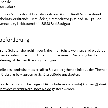
h-Schule
ber-Schule
render Schulleiter ist Herr Masczyk vom Walter-Knoll-Schulverbund.
beiratsvorsitzende: Herr Jöckle, elternbeirat@gym-bad-saulgau.de,
ymnasium, Liebfrauenstr. 1, 88348 Bad Saulgau
beförderung
 und Schüler, die nicht in der Nähe ihrer Schule wohnen, sind oft darauf
chen Verkehrsmitteln zum Unterricht zu kommen. Zuständig für die
derung ist der Landkreis Sigmaringen.
eite des Landratsamtes erhalten Sie weitergehende Infos zu den Themen
eförderung
bzw. zu den
Schülerbeförderungskosten
.
 das Deutschlandticket JugendBW (Schülermonatskarte) können
direkt
tform des Verkehrsverbundes Naldo
gestellt werden.