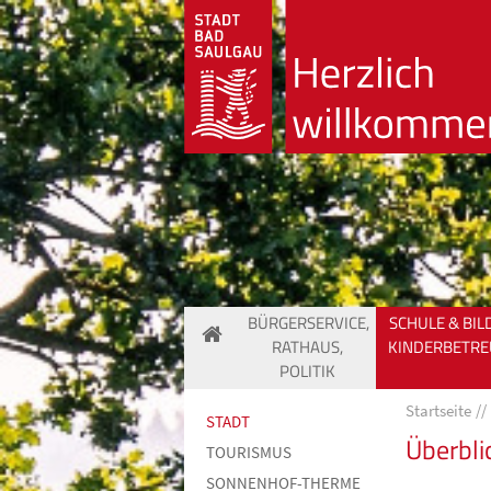
BÜRGERSERVICE,
SCHULE & BIL
RATHAUS,
KINDERBETR
POLITIK
Startseite
STADT
Überbli
TOURISMUS
SONNENHOF-THERME