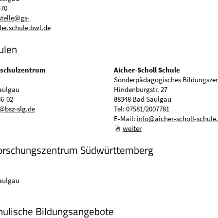
370
stelle@gs-
er.schule.bwl.de
ulen
sschulzentrum
Aicher-Scholl Schule
Sonderpädagogisches Bildungsze
aulgau
Hindenburgstr. 27
86-02
88348 Bad Saulgau
@bsz-slg.de
Tel: 07581/2007781
E-Mail:
info@aicher-scholl-schule
weiter
forschungszentrum Südwürttemberg
aulgau
ulische Bildungsangebote