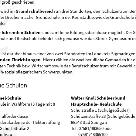
d groß geschrieben.
 wird im
Grundschulbereich
an drei Standorten, dem Schulzentrum Be
er Brechenmacher Grundschule in der Kernstadt sowie der Grundschule i
ler.
eführenden Schulen
sind sämtliche Bildungsabschlüsse möglich. Der 
ule und Realschule befindet sich genauso wie das Störck-Gymnasium in 
ist darüber hinaus einer von zwei Standorten im Landkreis Sigmaringen
enden Einrichtungen
. Hierzu zählen die zwei berufliche Gymnasien für d
gen Technik bzw. Wirtschaft sowie das Berufsschulzentrum mit Gewerbli
h-sozialpflegerischem Schwerpunkten.
he Schulen
el-Schule
Walter Knoll Schulverbund
le in Wahlform (3 Tage mit 8
Hauptschule- Realschule
Schulstraße 1 (Schulgebäude I)
hulförderklasse
Schützenstraße 28 (Schulgebäude 
nderakademie der Hektorstiftung
88348 Bad Saulgau
Scholl-Straße 2
Tel: 07581/483650 oder
aulgau
07581/48365100