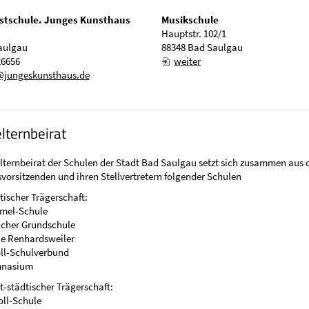
tschule. Junges Kunsthaus
Musikschule
Hauptstr. 102/1
aulgau
88348 Bad Saulgau
26656
weiter
@jungeskunsthaus.de
ternbeirat
ternbeirat der Schulen der Stadt Bad Saulgau setzt sich zusammen aus 
svorsitzenden und ihren Stellvertretern folgender Schulen
dtischer Trägerschaft:
mel-Schule
cher Grundschule
le Renhardsweiler
oll-Schulverbund
mnasium
ht-städtischer Trägerschaft:
oll-Schule