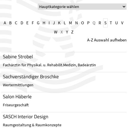
A
B
C
D
E
F
G
H
I
J
K
L
M
N
O
P
Q
R
S
T
U
V
W
X
Y
Z
A-Z Auswahl aufheben
Sabine Strobel
Fachärztin für Physikal. u. Rehabilit.Medizin, Badeärztin
Sachverständiger Broschke
Wertermittlungen
Salon Häberle
Friseurgeschäft
SASCH Interior Design
Raumgestaltung & Raumkonzepte