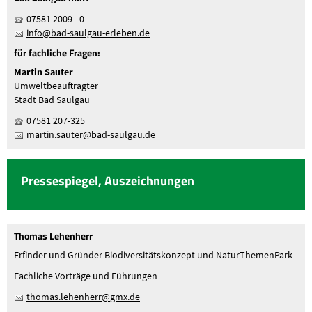
07581 2009 - 0
nf
b
d-s
lg
-
rl
b
n
d
für fachliche Fragen:
Martin Sauter
Umweltbeauftragter
Stadt Bad Saulgau
07581 207-325
m
rt
n
s
t
r
b
d-s
lg
d
Pressespiegel, Auszeichnungen
Thomas Lehenherr
Erfinder und Gründer Biodiversitätskonzept und NaturThemenPark
Fachliche Vorträge und Führungen
th
m
s
l
h
nh
rr
gmx
d