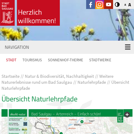
A
A
NAVIGATION
STADT
TOURISMUS
SONNENHOF-THERME
STADTWERKE
Startseite
Natur & Biodiversität, Nachhaltigkeit
Weitere
Naturerlebnisse rund um Bad Saulgau
Naturlehrpfade
Übersicht
Naturlehrpfade
Übersicht Naturlehrpfade