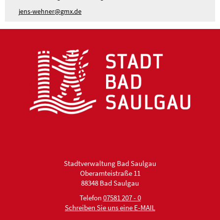
j
ns-w
hn
r
gmx
d
Stadtverwaltung Bad Saulgau
Oberamteistraße 11
88348 Bad Saulgau
Telefon
07581 207 - 0
Schreiben Sie uns eine E-MAIL