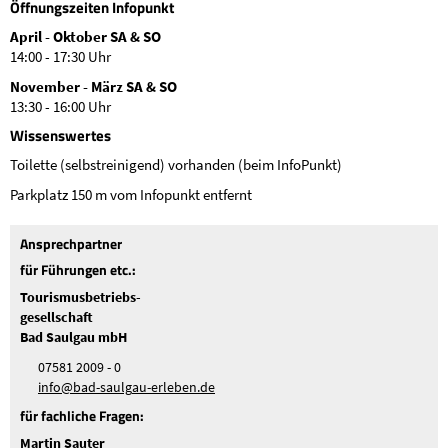
Öffnungszeiten Infopunkt
April - Oktober SA & SO
14:00 - 17:30 Uhr
November - März SA & SO
13:30 - 16:00 Uhr
Wissenswertes
Toilette (selbstreinigend) vorhanden (beim InfoPunkt)
Parkplatz 150 m vom Infopunkt entfernt
Ansprechpartner
für Führungen etc.:
Tourismusbetriebs-
gesellschaft
Bad Saulgau mbH
07581 2009 - 0
nf
b
d-s
lg
-
rl
b
n
d
für fachliche Fragen:
Martin Sauter