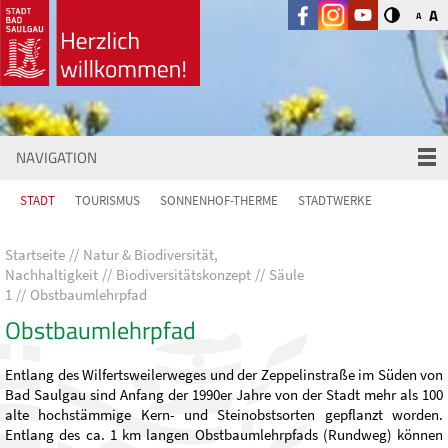
A
A
NAVIGATION
STADT
TOURISMUS
SONNENHOF-THERME
STADTWERKE
Startseite
Natur & Biodiversität,
Nachhaltigkeit
Biodiversitätskonzept
Säule
1
Obstbaumlehrpfad
Obstbaumlehrpfad
Entlang des Wilfertsweilerweges und der Zeppelinstraße im Süden von
Bad Saulgau sind Anfang der 1990er Jahre von der Stadt mehr als 100
alte hochstämmige Kern- und Steinobstsorten gepflanzt worden.
Entlang des ca. 1 km langen Obstbaumlehrpfads (Rundweg) können