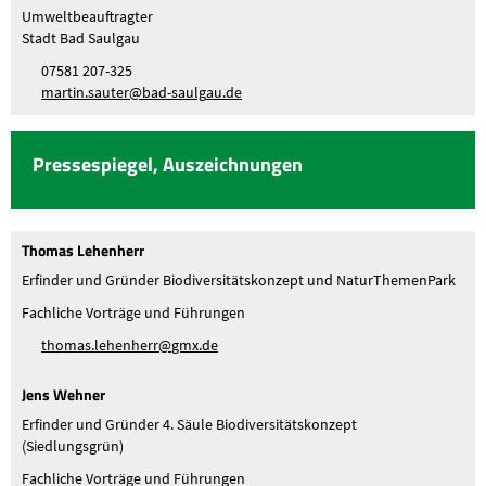
Umweltbeauftragter
Stadt Bad Saulgau
07581 207-325
m
rt
n
s
t
r
b
d-s
lg
d
Pressespiegel, Auszeichnungen
Thomas Lehenherr
Erfinder und Gründer Biodiversitätskonzept und NaturThemenPark
Fachliche Vorträge und Führungen
th
m
s
l
h
nh
rr
gmx
d
Jens Wehner
Erfinder und Gründer 4. Säule Biodiversitätskonzept
(Siedlungsgrün)
Fachliche Vorträge und Führungen