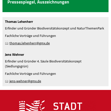
Pressespiegel, Auszeichnungen
Thomas Lehenherr
Erfinder und Gründer Biodiversitätskonzept und NaturThemenPark
Fachliche Vorträge und Führungen
th
m
s
l
h
nh
rr
gmx
d
Jens Wehner
Erfinder und Gründer 4. Säule Biodiversitätskonzept
(Siedlungsgrün)
Fachliche Vorträge und Führungen
j
ns-w
hn
r
gmx
d