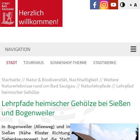
A
A
NAVIGATION
STADT
TOURISMUS
SONNENHOF-THERME
STADTWERKE
Startseite
Natur & Biodiversität, Nachhaltigkeit
Weitere
Naturerlebnisse rund um Bad Saulgau
Naturlehrpfade
Lehrpfad
heimischer Gehölze
Lehrpfade heimischer Gehölze bei Sießen
und Bogenweiler
In Bogenweiler (Alleeweg) und in
Sießen (Nähe Kloster Richtung
Siebenkreuzerweg) hat die Stadt