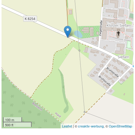
100 m
500 ft
Leaflet
| ©
creaktiv-werbung
, ©
OpenStreetMap