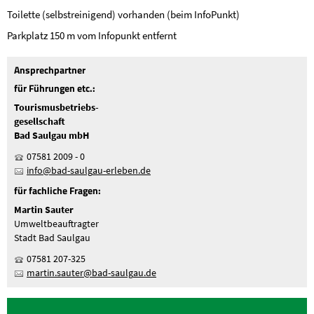
Toilette (selbstreinigend) vorhanden (beim InfoPunkt)
Parkplatz 150 m vom Infopunkt entfernt
Ansprechpartner
für Führungen etc.:
Tourismusbetriebs-
gesellschaft
Bad Saulgau mbH
07581 2009 - 0
nf
b
d-s
lg
-
rl
b
n
d
für fachliche Fragen:
Martin Sauter
Umweltbeauftragter
Stadt Bad Saulgau
07581 207-325
m
rt
n
s
t
r
b
d-s
lg
d