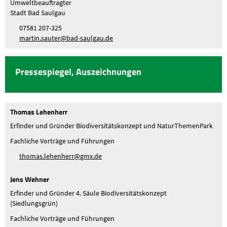
Umweltbeauftragter
Stadt Bad Saulgau
07581 207-325
m
rt
n
s
t
r
b
d-s
lg
d
Pressespiegel, Auszeichnungen
Thomas Lehenherr
Erfinder und Gründer Biodiversitätskonzept und NaturThemenPark
Fachliche Vorträge und Führungen
th
m
s
l
h
nh
rr
gmx
d
Jens Wehner
Erfinder und Gründer 4. Säule Biodiversitätskonzept
(Siedlungsgrün)
Fachliche Vorträge und Führungen