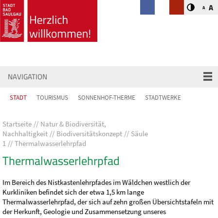
A
A
NAVIGATION
STADT
TOURISMUS
SONNENHOF-THERME
STADTWERKE
Startseite
Natur & Biodiversität,
Nachhaltigkeit
Biodiversitätskonzept
Säule
1
Thermalwasserlehrpfad
Thermalwasserlehrpfad
Im Bereich des Nistkastenlehrpfades im Wäldchen westlich der
Kurkliniken befindet sich der etwa 1,5 km lange
Thermalwasserlehrpfad, der sich auf zehn großen Übersichtstafeln mit
der Herkunft, Geologie und Zusammensetzung unseres