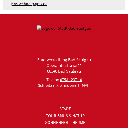
j
ns-w
hn
r
gmx
d
Stadtverwaltung Bad Saulgau
Oberamteistraße 11
88348 Bad Saulgau
Telefon
07581 207 - 0
Schreiben Sie uns eine E-MAIL
STADT
TOURISMUS & NATUR
SONNENHOF-THERME