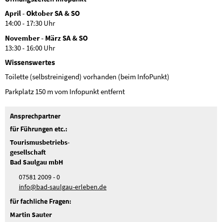
April - Oktober SA & SO
14:00 - 17:30 Uhr
November - März SA & SO
13:30 - 16:00 Uhr
Wissenswertes
Toilette (selbstreinigend) vorhanden (beim InfoPunkt)
Parkplatz 150 m vom Infopunkt entfernt
Ansprechpartner
für Führungen etc.:
Tourismusbetriebs-
gesellschaft
Bad Saulgau mbH
07581 2009 - 0
nf
b
d-s
lg
-
rl
b
n
d
für fachliche Fragen:
Martin Sauter