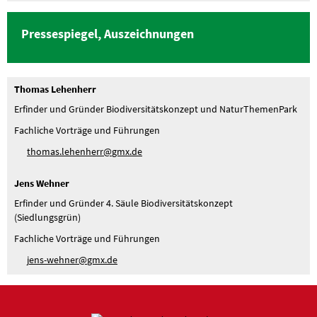
Pressespiegel, Auszeichnungen
Thomas Lehenherr
Erfinder und Gründer Biodiversitätskonzept und NaturThemenPark
Fachliche Vorträge und Führungen
th
m
s
l
h
nh
rr
gmx
d
Jens Wehner
Erfinder und Gründer 4. Säule Biodiversitätskonzept
(Siedlungsgrün)
Fachliche Vorträge und Führungen
j
ns-w
hn
r
gmx
d