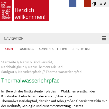
A
A
NAVIGATION
STADT
TOURISMUS
SONNENHOF-THERME
STADTWERKE
Startseite
Natur & Biodiversität,
Nachhaltigkeit
NaturThemenPark Bad
Saulgau
Naturlehrpfade
Thermalwasserlehrpfad
Thermalwasserlehrpfad
Im Bereich des Nistkastenlehrpfades im Wäldchen westlich der
Kurkliniken befindet sich der etwa 1,5 km lange
Thermalwasserlehrpfad, der sich auf zehn großen Übersichtstafeln mit
der Herkunft, Geologie und Zusammensetzung unseres