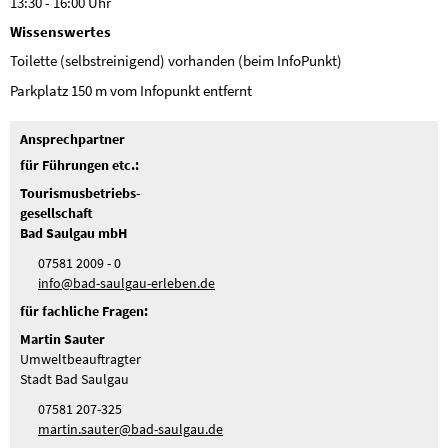
13:30 - 16:00 Uhr
Wissenswertes
Toilette (selbstreinigend) vorhanden (beim InfoPunkt)
Parkplatz 150 m vom Infopunkt entfernt
Ansprechpartner
für Führungen etc.:
Tourismusbetriebs-
gesellschaft
Bad Saulgau mbH
07581 2009 - 0
nf
b
d-s
lg
-
rl
b
n
d
für fachliche Fragen:
Martin Sauter
Umweltbeauftragter
Stadt Bad Saulgau
07581 207-325
m
rt
n
s
t
r
b
d-s
lg
d