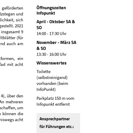
Öffnungszeiten
 geförderten
Infopunkt
lzstegen und
chkeit, sich
April - Oktober SA &
estellt. 2021
SO
 insgesamt 9
14:00 - 17:30 Uhr
tblätter (für
November - März SA
sind auch am
& SO
13:30 - 16:00 Uhr
formen, ein
Wissenswertes
fad mit acht
Toilette
(selbstreinigend)
vorhanden (beim
InfoPunkt)
 4), über den
Parkplatz 150 m vom
 An mehreren
Infopunkt entfernt
schaffen, um
n können die
Ansprechpartner
niswegs acht
für Führungen etc.: