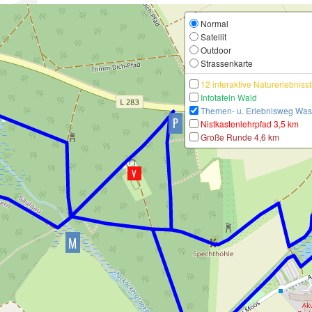
Normal
Satellit
Outdoor
Strassenkarte
12 interaktive Naturerlebniss
Infotafeln Wald
Themen- u. Erlebnisweg Was
Nistkastenlehrpfad 3,5 km
Große Runde 4,6 km