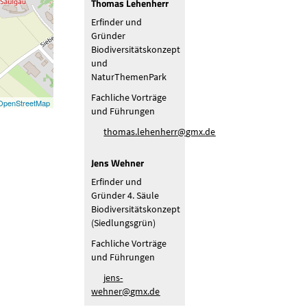
Thomas Lehenherr
Erfinder und
Gründer
Biodiversitätskonzept
und
NaturThemenPark
Fachliche Vorträge
OpenStreetMap
und Führungen
th
m
s
l
h
nh
rr
gmx
d
Jens Wehner
Erfinder und
Gründer 4. Säule
Biodiversitätskonzept
(Siedlungsgrün)
Fachliche Vorträge
und Führungen
j
ns-
w
hn
r
gmx
d