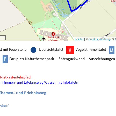
Leaflet
| ©
creaktiv-werbung
, ©
t mit Feuerstelle
Übersichtstafel
Vogelstimmentafel
tz
Parkplatz Naturthemenpark
Entenguckwand
Auszeichnungen
 Nistkastenlehrpfad
= Themen- und Erlebnisweg Wasser mit Infotafeln
 Themen- und Erlebnisweg
slauf