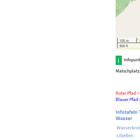
100 m
500 ft
Infopunk
Matschpla
Roter Pfad =
Blauer Pfad 
Infotafeln
Wasser
Wasserkrei
Libellen