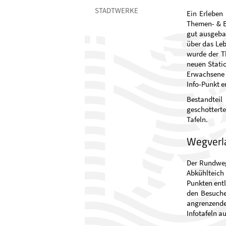
STADTWERKE
Ein Erleben
Themen- & E
gut ausgeba
über das Leb
wurde der T
neuen Statio
Erwachsene 
Info-Punkt er
Bestandtei
geschottert
Tafeln.
Wegverl
Der Rundweg 
Abkühlteich
Punkten ent
den Besuche
angrenzende
Infotafeln au