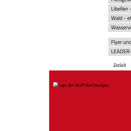
Libellen
Wald - e
Wasservö
Flyer un
LEADER-
Zurück