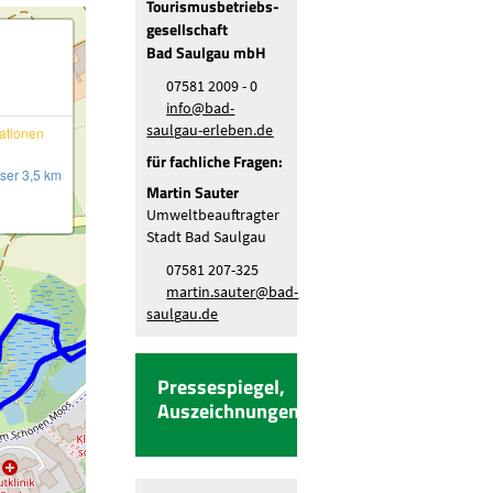
Tourismusbetriebs-
gesellschaft
Bad Saulgau mbH
07581 2009 - 0
nf
b
d-
s
lg
-
rl
b
n
d
tationen
für fachliche Fragen:
ser 3,5 km
Martin Sauter
Umweltbeauftragter
Stadt Bad Saulgau
07581 207-325
m
rt
n
s
t
r
b
d-
s
lg
d
Pressespiegel,
Auszeichnungen