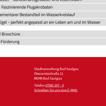
 - Faszinierende Flugakrobaten
lementarer Bestandteil im Wasserkreislauf
gel - perfekt angepasst an ein Leben am und im Wasser
d Broschüre
Förderung
Stadtverwaltung Bad Saulgau
Oberamteistraße 11
88348 Bad Saulgau
Telefon
07581 207 - 0
Schreiben Sie uns eine E-MAIL