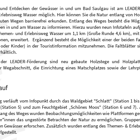
 und Entdecken der Gewässer in und um Bad Saulgau ist am LEADER
rlebnisweg Wasser möglich. Hier können Sie die Natur entlang von Ho
uten Wegen barrierefrei erkunden. Entlang des Weges besteht die Mögli
en in und am Wasser zu informieren. Hierzu wurden neun Infotafeln aufg
hemen- und Erlebnisweg Wasser um 1,1 km (Große Runde 4,6 km), mit
nen, erweitert. Ergänzend besteht die Möglichkeit einer der beiden Fal
oder Kinder) in der Touristinformation mitzunehmen. Die Faltblätter 
hältlich.
l der LEADER-Förderung sind neu gebaute Holzstege und Holzplatt
er Wegabschnitt, die Einrichtung eines Matschplatzes sowie der Lehrp
auf
verläuft vom Infopunkt durch das Waldgebiet "Schlatt" (Station 1 bis
 (Station 5) und zum Feuchtgebiet „Schönes Moos" (Station 6 und 7).
lang des Weges wurden Beobachtungsmöglichkeiten wie Plattformen ge
r*innen das ungestörte Betrachten der Natur zu ermöglichen. Gruppe
n Gewässer erforschen. Zusätzlich wurden entlang des Themen- & Erleb
fgestellt.