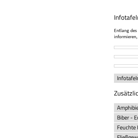
Infotafel
Entlang des
informieren,
Infotafe
Zusätzli
Amphibie
Biber - 
Feuchte 
Fließgew