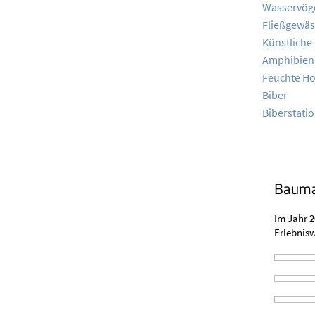
Wasservög
Fließgewäs
Künstliche
Amphibien
Feuchte H
Biber
Biberstati
Baum
Im Jahr 
Erlebnis