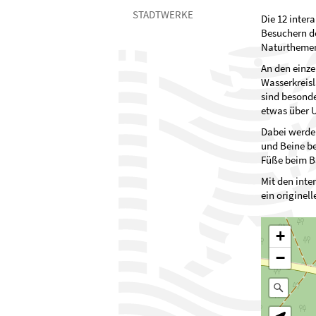
STADTWERKE
Die 12 inter
Besuchern de
Naturthemen
An den einze
Wasserkreisl
sind besonde
etwas über 
Dabei werde
und Beine be
Füße beim 
Mit den inte
ein originel
+
−