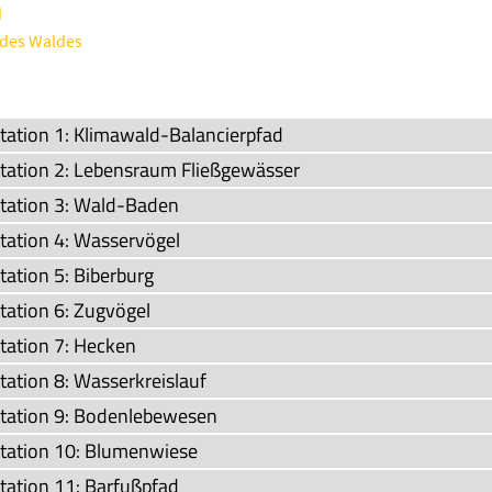
d
des Waldes
station 1: Klimawald-Balancierpfad
station 2: Lebensraum Fließgewässer
station 3: Wald-Baden
station 4: Wasservögel
tation 5: Biberburg
tation 6: Zugvögel
station 7: Hecken
tation 8: Wasserkreislauf
station 9: Bodenlebewesen
station 10: Blumenwiese
station 11: Barfußpfad