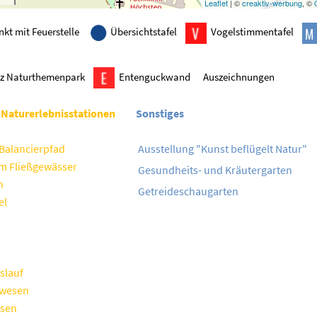
Leaflet
| ©
creaktiv-werbung
, ©
nkt mit Feuerstelle
Übersichtstafel
Vogelstimmentafel
tz Naturthemenpark
Entenguckwand
Auszeichnungen
 Naturerlebnisstationen
Sonstiges
Balancierpfad
Ausstellung "Kunst beflügelt Natur"
 Fließgewässer
Gesundheits- und Kräutergarten
n
Getreideschaugarten
el
slauf
wesen
sen