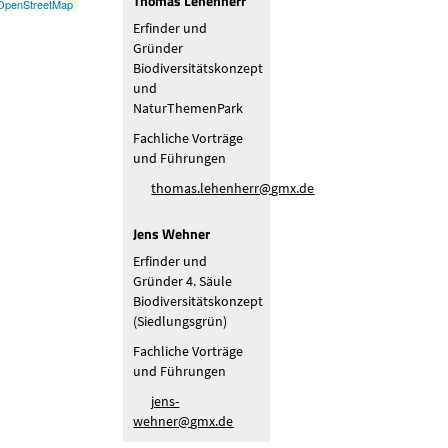
Thomas Lehenherr
OpenStreetMap
Erfinder und
Gründer
Biodiversitätskonzept
und
NaturThemenPark
Fachliche Vorträge
und Führungen
th
m
s
l
h
nh
rr
gmx
d
Jens Wehner
Erfinder und
Gründer 4. Säule
Biodiversitätskonzept
(Siedlungsgrün)
Fachliche Vorträge
und Führungen
j
ns-
w
hn
r
gmx
d