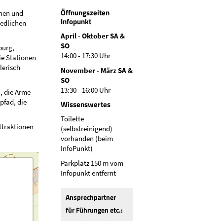
Öffnungszeiten
nnen und
Infopunkt
iedlichen
April - Oktober SA &
SO
burg,
14:00 - 17:30 Uhr
ie Stationen
lerisch
November - März SA &
SO
13:30 - 16:00 Uhr
, die Arme
pfad, die
Wissenswertes
Toilette
ttraktionen
(selbstreinigend)
vorhanden (beim
InfoPunkt)
Parkplatz 150 m vom
Infopunkt entfernt
Ansprechpartner
für Führungen etc.: