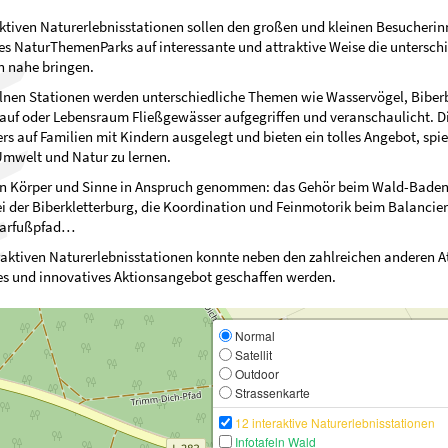
aktiven Naturerlebnisstationen sollen den großen und kleinen Besucheri
s NaturThemenParks auf interessante und attraktive Weise die untersch
 nahe bringen.
lnen Stationen werden unterschiedliche Themen wie Wasservögel, Biber
auf oder Lebensraum Fließgewässer aufgegriffen und veranschaulicht. D
rs auf Familien mit Kindern ausgelegt und bieten ein tolles Angebot, spie
Umwelt und Natur zu lernen.
n Körper und Sinne in Anspruch genommen: das Gehör beim Wald-Baden
i der Biberkletterburg, die Koordination und Feinmotorik beim Balancier
Barfußpfad…
raktiven Naturerlebnisstationen konnte neben den zahlreichen anderen A
les und innovatives Aktionsangebot geschaffen werden.
Normal
Satellit
Outdoor
Strassenkarte
12 interaktive Naturerlebnisstationen
Infotafeln Wald