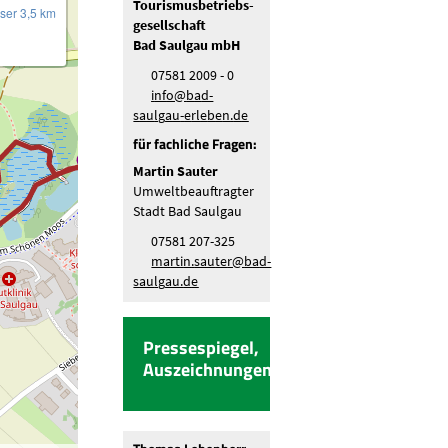
Tourismusbetriebs-
ser 3,5 km
gesellschaft
Bad Saulgau mbH
07581 2009 - 0
nf
b
d-
s
lg
-
rl
b
n
d
für fachliche Fragen:
Martin Sauter
Umweltbeauftragter
Stadt Bad Saulgau
07581 207-325
m
rt
n
s
t
r
b
d-
s
lg
d
Pressespiegel,
Auszeichnungen