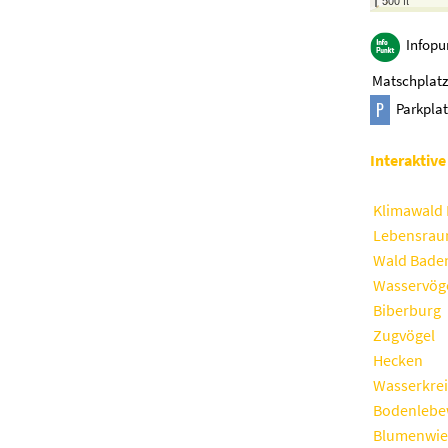
500 ft
Infopu
Matschplatz
Parkpla
Interaktive
Klimawald 
Lebensraum
Wald Bade
Wasservög
Biberburg
Zugvögel
Hecken
Wasserkrei
Bodenlebe
Blumenwie