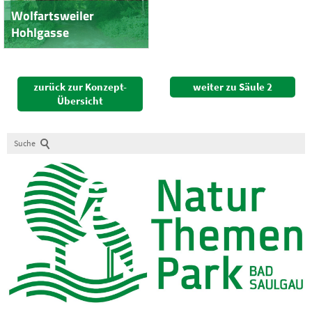
Wolfartsweiler
Hohlgasse
zurück zur Konzept-
weiter zu Säule 2
Übersicht
Suche