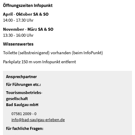
Öffnungszeiten Infopunkt
April - Oktober SA & SO
14:00 - 17:30 Uhr
November - März SA & SO
13:30 - 16:00 Uhr
Wissenswertes
Toilette (selbstreinigend) vorhanden (beim InfoPunkt)
Parkplatz 150 m vom Infopunkt entfernt
Ansprechpartner
für Führungen etc.:
Tourismusbetriebs-
gesellschaft
Bad Saulgau mbH
07581 2009 - 0
nf
b
d-s
lg
-
rl
b
n
d
für fachliche Fragen: