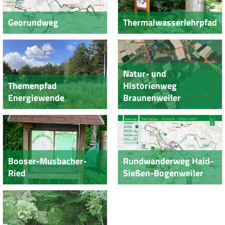
Georundweg
Thermalwasserlehrpfad
Natur- und
Themenpfad
Historienweg
Energiewende
Braunenweiler
Booser-Musbacher-
Rundwanderweg Haid-
Ried
Sießen-Bogenweiler