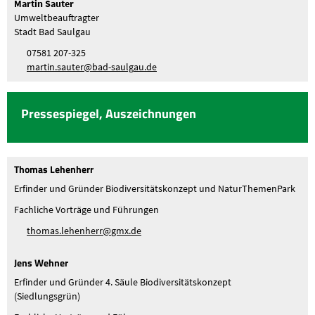
Martin Sauter
Umweltbeauftragter
Stadt Bad Saulgau
07581 207-325
m
rt
n
s
t
r
b
d-s
lg
d
Pressespiegel, Auszeichnungen
Thomas Lehenherr
Erfinder und Gründer Biodiversitätskonzept und NaturThemenPark
Fachliche Vorträge und Führungen
th
m
s
l
h
nh
rr
gmx
d
Jens Wehner
Erfinder und Gründer 4. Säule Biodiversitätskonzept
(Siedlungsgrün)