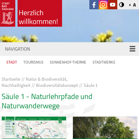
A
A
NAVIGATION
STADT
TOURISMUS
SONNENHOF-THERME
STADTWERKE
Startseite
Natur & Biodiversität,
Nachhaltigkeit
Biodiversitätskonzept
Säule 1
Säule 1 - Naturlehrpfade und
Naturwanderwege