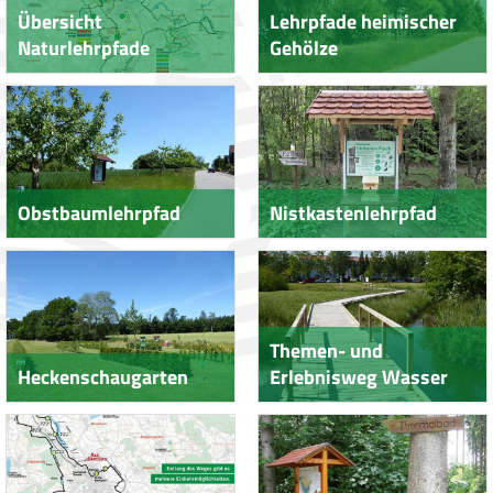
Übersicht
Lehrpfade heimischer
Naturlehrpfade
Gehölze
Obstbaumlehrpfad
Nistkastenlehrpfad
Themen- und
Heckenschaugarten
Erlebnisweg Wasser