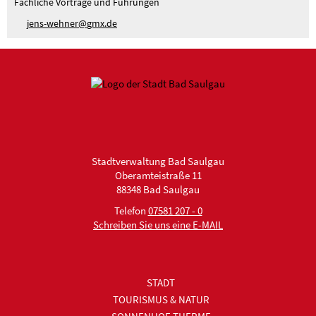
Fachliche Vorträge und Führungen
j
ns-w
hn
r
gmx
d
Stadtverwaltung Bad Saulgau
Oberamteistraße 11
88348 Bad Saulgau
Telefon
07581 207 - 0
Schreiben Sie uns eine E-MAIL
STADT
TOURISMUS & NATUR