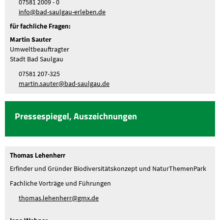
07581 2009 - 0
nf
b
d-s
lg
-
rl
b
n
d
für fachliche Fragen:
Martin Sauter
Umweltbeauftragter
Stadt Bad Saulgau
07581 207-325
m
rt
n
s
t
r
b
d-s
lg
d
Pressespiegel, Auszeichnungen
Thomas Lehenherr
Erfinder und Gründer Biodiversitätskonzept und NaturThemenPark
Fachliche Vorträge und Führungen
th
m
s
l
h
nh
rr
gmx
d