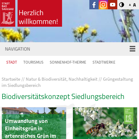
A
A
NAVIGATION
STADT
TOURISMUS
SONNENHOF-THERME
STADTWERKE
Startseite
Natur & Biodiversität, Nachhaltigkeit
Grüngestaltung
im Siedlungsbereich
Biodiversitätskonzept Siedlungsbereich
Umwandlung von
Einheitsgrün in
artenreiches Grün im