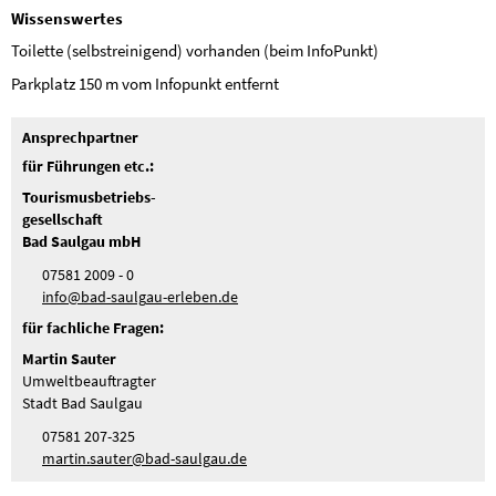
Wissenswertes
Toilette (selbstreinigend) vorhanden (beim InfoPunkt)
Parkplatz 150 m vom Infopunkt entfernt
Ansprechpartner
für Führungen etc.:
Tourismusbetriebs-
gesellschaft
Bad Saulgau mbH
07581 2009 - 0
nf
b
d-s
lg
-
rl
b
n
d
für fachliche Fragen:
Martin Sauter
Umweltbeauftragter
Stadt Bad Saulgau
07581 207-325
m
rt
n
s
t
r
b
d-s
lg
d