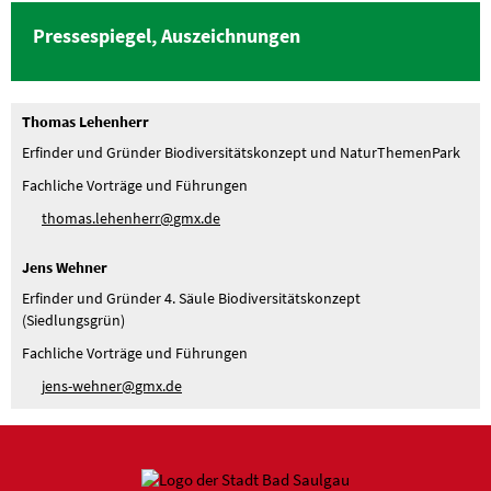
Pressespiegel, Auszeichnungen
Thomas Lehenherr
Erfinder und Gründer Biodiversitätskonzept und NaturThemenPark
Fachliche Vorträge und Führungen
th
m
s
l
h
nh
rr
gmx
d
Jens Wehner
Erfinder und Gründer 4. Säule Biodiversitätskonzept
(Siedlungsgrün)
Fachliche Vorträge und Führungen
j
ns-w
hn
r
gmx
d