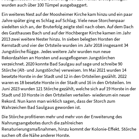
wurden auch über 100 Tümpel ausgebaggert.
Ein weiteres Nest auf der Moosheimer Kirche kam hinzu und ein paar
Jahre später ging es Schlag auf Schlag. Viele neue Storchenpaar
siedelten sich an, der Bruterfolg zeigte steil nach oben. Auf dem Dach
des Gasthauses Bach und auf der Hochberger Kirche kamen im Jahr
2013 zwei weitere Nester hinzu. In sieben belegten Horsten der
Kernstadt und vier der Ortsteile wurden im Jahr 2018 insgesamt 34
Jungstörche flügge. Jedes weitere Jahr wurden nun neue
Rekordzahlen an Horsten und ausgeflogenen Jungstörchen
verzeichnet. 2020 konnte Bad Saulgau auf sage und schreibe 90
Störche (Alt- und Jungstörche) verweisen. Im Mai 2021 wurden 14
besetzte Horste in der Stadt und 12 in den Ortsteilen gezählt. 2022
waren es 18 besetzte Horste in der Stadt und 16 in den Ortsteilen. Im
Juni 2023 wurden 121 Störche gezählt, welche sich auf 19 Horste in der
Stadt und 10 Horste in den Ortsteilen verteilen- wiederum ein neuer
Rekord. Nun kann man wirklich sagen, dass der Storch zum
Wahrzeichen Bad Saulgaus geworden ist.
Die Störche profitieren mehr und mehr von der Erweiterung des
Nahrungsangebotes durch die zahlreichen
Renaturierungsmaßnahmen, hinzu kommt der Kolonie-Effekt. Störche
suchen oft die Nähe anderer Horste.