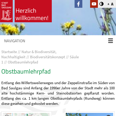
A
A
NAVIGATION
Startseite
Natur & Biodiversität,
Nachhaltigkeit
Biodiversitätskonzept
Säule
1
Obstbaumlehrpfad
Obstbaumlehrpfad
Entlang des Wilfertsweilerweges und der Zeppelinstraße im Süden von
Bad Saulgau sind Anfang der 1990er Jahre von der Stadt mehr als 100
alte hochstämmige Kern- und Steinobstsorten gepflanzt worden.
Entlang des ca. 1 km langen Obstbaumlehrpfads (Rundweg) können
diese gesehen und gekostet werden.