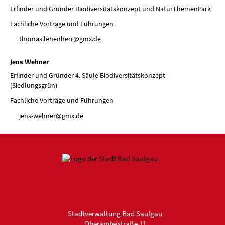
Erfinder und Gründer Biodiversitätskonzept und NaturThemenPark
Fachliche Vorträge und Führungen
th
m
s
l
h
nh
rr
gmx
d
Jens Wehner
Erfinder und Gründer 4. Säule Biodiversitätskonzept
(Siedlungsgrün)
Fachliche Vorträge und Führungen
j
ns-w
hn
r
gmx
d
Stadtverwaltung Bad Saulgau
Oberamteistraße 11