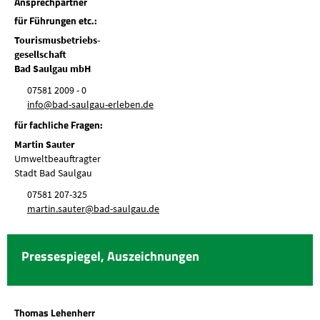
Ansprechpartner
für Führungen etc.:
Tourismusbetriebs-
gesellschaft
Bad Saulgau mbH
07581 2009 - 0
nf
b
d-s
lg
-
rl
b
n
d
für fachliche Fragen:
Martin Sauter
Umweltbeauftragter
Stadt Bad Saulgau
07581 207-325
m
rt
n
s
t
r
b
d-s
lg
d
Pressespiegel, Auszeichnungen
Thomas Lehenherr