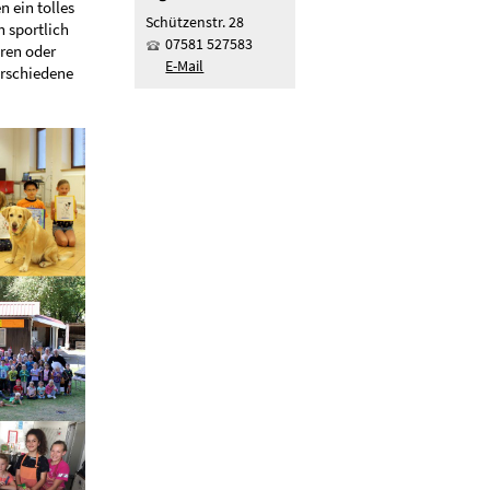
 ein tolles
Schützenstr. 28
h sportlich
07581 527583
ren oder
E-Mail
erschiedene