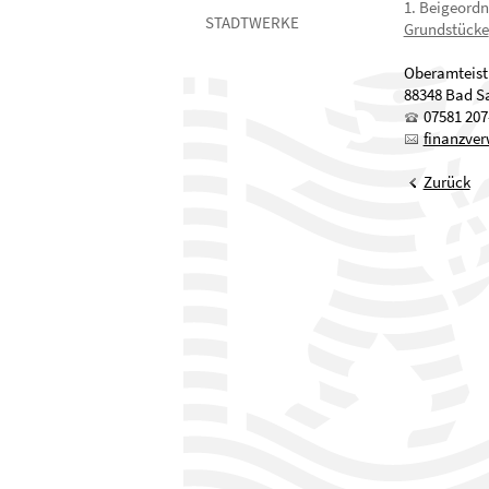
1. Beigeordn
STADTWERKE
Grundstücke
Oberamteist
88348 Bad S
07581 207
finanzve
Zurück