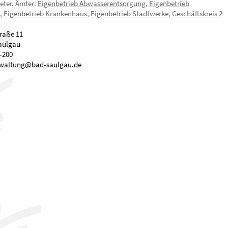
eter,
Ämter
:
Eigenbetrieb Abwasserentsorgung
,
Eigenbetrieb
,
Eigenbetrieb Krankenhaus
,
Eigenbetrieb Stadtwerke
,
Geschäftskreis 2
raße 11
aulgau
-200
rwaltung
@
bad-saulgau.de