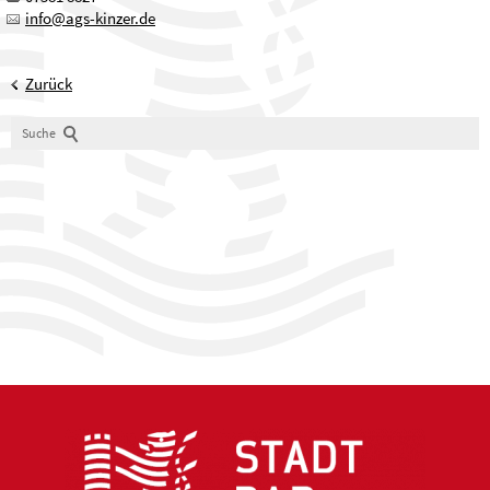
nf
gs-k
nz
r
d
Zurück
Suche