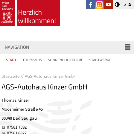
A
A
NAVIGATION
STADT
TOURISMUS
SONNENHOF-THERME
STADTWERKE
Startseite
AGS-Autohaus Kinzer GmbH
AGS-Autohaus Kinzer GmbH
Thomas Kinzer
Moosheimer Straße 45
88348 Bad Saulgau
07581 7592
07581 8827