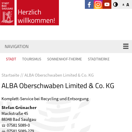
A
A
NAVIGATION
STADT
TOURISMUS
SONNENHOF-THERME
STADTWERKE
Startseite
ALBA Oberschwaben Limited & Co. KG
ALBA Oberschwaben Limited & Co. KG
Komplett-Service bei Recycling und Entsorgung
Stefan Grünacher
Mackstraße 45
88348 Bad Saulgau
07581 5089-0
07581 5089-279