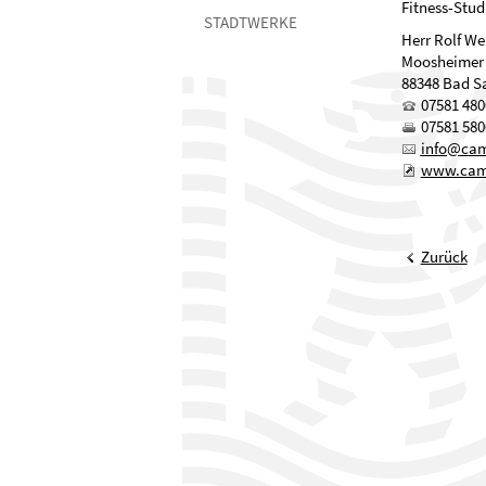
Fitness-Stud
STADTWERKE
Herr Rolf W
Moosheimer S
88348 Bad S
07581 480
07581 580
nf
c
www.camp
Zurück