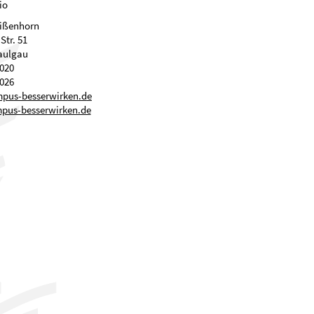
io
eißenhorn
tr. 51
aulgau
020
026
mp
s-b
ss
rw
rk
n
d
us-besserwirken.de