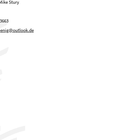
 Mike Stury
3663
oenig@outlook.de