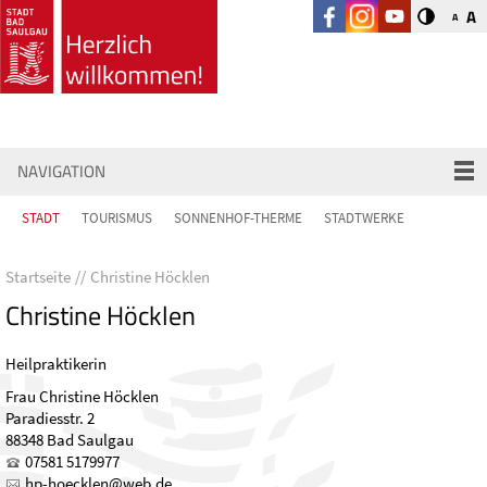
A
A
NAVIGATION
STADT
TOURISMUS
SONNENHOF-THERME
STADTWERKE
Startseite
Christine Höcklen
Christine Höcklen
Heilpraktikerin
Frau Christine Höcklen
Paradiesstr. 2
88348 Bad Saulgau
07581 5179977
hp-h
ckl
n
w
b
d