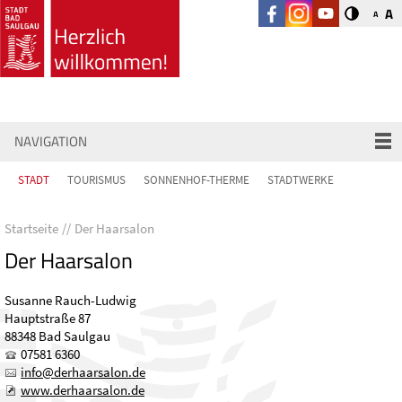
A
A
NAVIGATION
STADT
TOURISMUS
SONNENHOF-THERME
STADTWERKE
Startseite
Der Haarsalon
Der Haarsalon
Susanne Rauch-Ludwig
Hauptstraße 87
88348 Bad Saulgau
07581 6360
nf
d
rh
rs
l
n
d
www.derhaarsalon.de