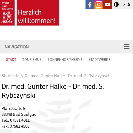
A
A
NAVIGATION
STADT
TOURISMUS
SONNENHOF-THERME
STADTWERKE
Startseite
Dr. med. Gunter Halke - Dr. med. S. Rybczynski
Dr. med. Gunter Halke - Dr. med. S.
Rybczynski
Pfarrstraße 8
88348 Bad Saulgau
Tel.: 07581 4011
Fax: 07581 4560