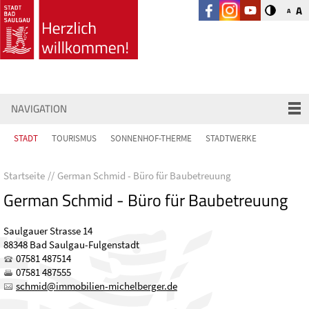
A
A
NAVIGATION
STADT
TOURISMUS
SONNENHOF-THERME
STADTWERKE
Startseite
German Schmid - Büro für Baubetreuung
German Schmid - Büro für Baubetreuung
Saulgauer Strasse 14
88348 Bad Saulgau-Fulgenstadt
07581 487514
07581 487555
schm
d
mm
b
l
n-m
ch
lb
rg
r
d