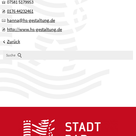
07581 5179953
0176 44232461
hanna@hs-gestaltung.de
http://www.hs-gestaltung.de
Zurück
Suche