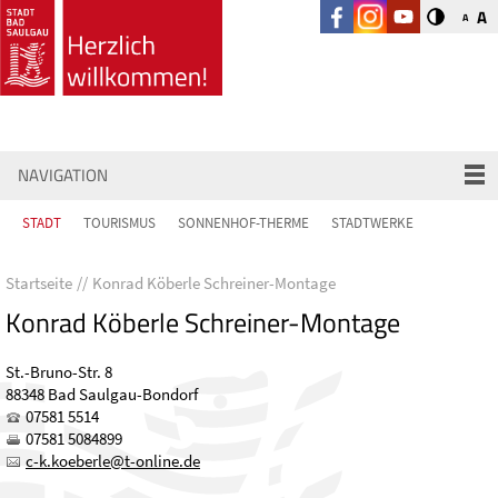
A
A
NAVIGATION
STADT
TOURISMUS
SONNENHOF-THERME
STADTWERKE
Startseite
Konrad Köberle Schreiner-Montage
Konrad Köberle Schreiner-Montage
St.-Bruno-Str. 8
88348 Bad Saulgau-Bondorf
07581 5514
07581 5084899
c-k
k
b
rl
t-
nl
n
d