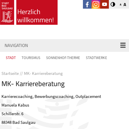
A
A
NAVIGATION
STADT
TOURISMUS
SONNENHOF-THERME
STADTWERKE
Startseite
MK- Karriereberatung
MK- Karriereberatung
Karrierecoaching, Bewerbungscoaching, Outplacement
Manuela Kabus
Schillerstr. 6
88348 Bad Saulgau