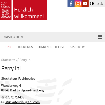
A
A
NAVIGATION
STADT
TOURISMUS
SONNENHOF-THERME
STADTWERKE
Startseite
Perry Ihl
Perry Ihl
Stuckateur-Fachbetrieb
Wanderweg 4
88348 Bad Saulgau-Friedberg
07572 714435
st
ck
t
r
hl
l
c
m