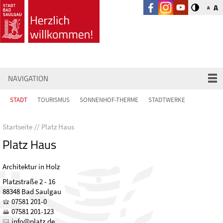
A
A
NAVIGATION
STADT
TOURISMUS
SONNENHOF-THERME
STADTWERKE
Startseite
Platz Haus
Platz Haus
Architektur in Holz
Platzstraße 2 - 16
88348 Bad Saulgau
07581 201-0
07581 201-123
nf
pl
tz
d