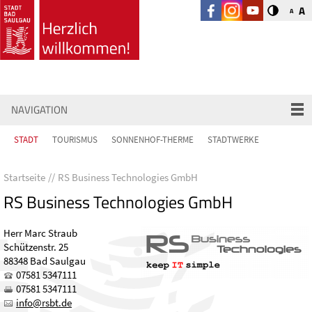
A
A
NAVIGATION
STADT
TOURISMUS
SONNENHOF-THERME
STADTWERKE
Startseite
RS Business Technologies GmbH
RS Business Technologies GmbH
Herr Marc Straub
Schützenstr. 25
88348 Bad Saulgau
07581 5347111
07581 5347111
nf
rsbt
d