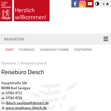
A
A
NAVIGATION
STADT
TOURISMUS
SONNENHOF-THERME
STADTWERKE
Startseite
Reisebüro Diesch
Reisebüro Diesch
Hauptstraße 106
88348 Bad Saulgau
07581 4711
07581 4716
d
sch-s
lg
d
rp
rt
d
www.reisebuero-diesch.de