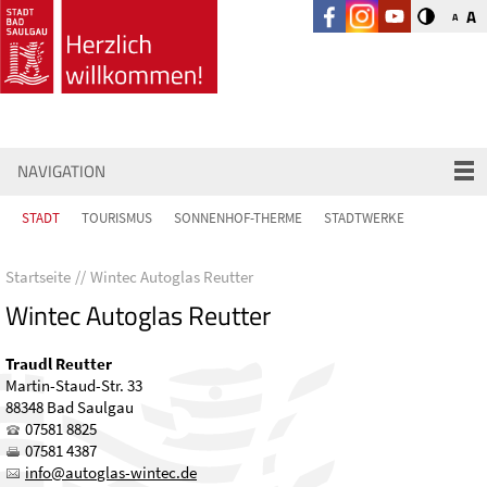
A
A
NAVIGATION
STADT
TOURISMUS
SONNENHOF-THERME
STADTWERKE
Startseite
Wintec Autoglas Reutter
Wintec Autoglas Reutter
Traudl Reutter
Martin-Staud-Str. 33
88348 Bad Saulgau
07581 8825
07581 4387
nf
t
gl
s-w
nt
c
d