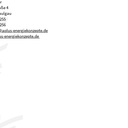
r
aße 4
aulgau
255
256
pl
s-
n
rg
k
nz
pt
d
s-energiekonzepte.de