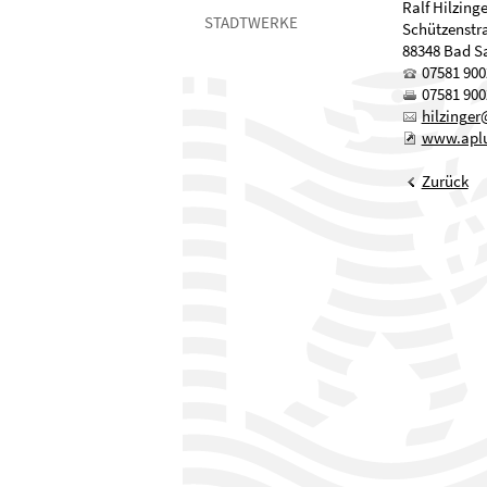
Ralf Hilzinge
STADTWERKE
Schützenstr
88348 Bad S
07581 900
07581 900
h
lz
ng
r
www.aplu
Zurück