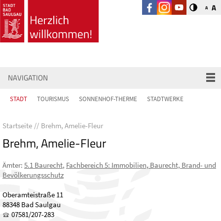
A
A
NAVIGATION
STADT
TOURISMUS
SONNENHOF-THERME
STADTWERKE
Startseite
Brehm, Amelie-Fleur
Brehm, Amelie-Fleur
Ämter
:
5.1 Baurecht
,
Fachbereich 5: Immobilien, Baurecht, Brand- und
Bevölkerungsschutz
Oberamteistraße 11
88348 Bad Saulgau
07581/207-283