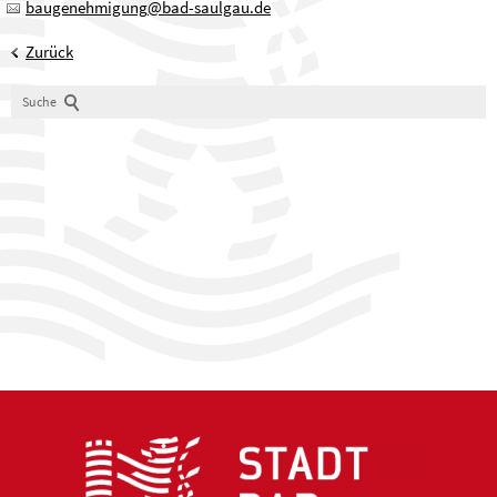
baugenehmigung
@
bad-saulgau.de
Zurück
Suche