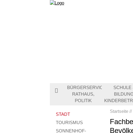
BÜRGERSERVICE,
SCHULE 
RATHAUS,
BILDUNG
POLITIK
KINDERBET
Startseite
STADT
Fachber
TOURISMUS
Bevölk
SONNENHOF-