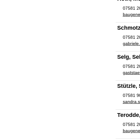
07581 2
baugen
Schmotz
07581 2
gabriele
Selg, Se
07581 2
gaststa
Stützle,
07581 9
sandra.s
Terodde,
07581 2
baugen