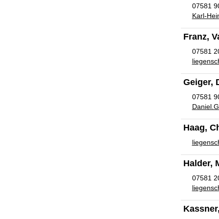
07581 9
Karl-He
Franz, 
07581 2
liegensc
Geiger, 
07581 9
Daniel.G
Haag, Ch
liegensc
Halder, 
07581 2
liegensc
Kassner