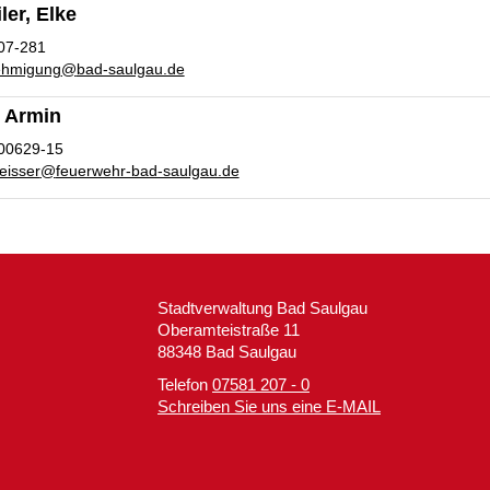
ler, Elke
07-281
ehmigung
@
bad-saulgau.de
, Armin
00629-15
eisser
@
feuerwehr-bad-saulgau.de
Stadtverwaltung Bad Saulgau
Oberamteistraße 11
88348 Bad Saulgau
Telefon
07581 207 - 0
Schreiben Sie uns eine E-MAIL