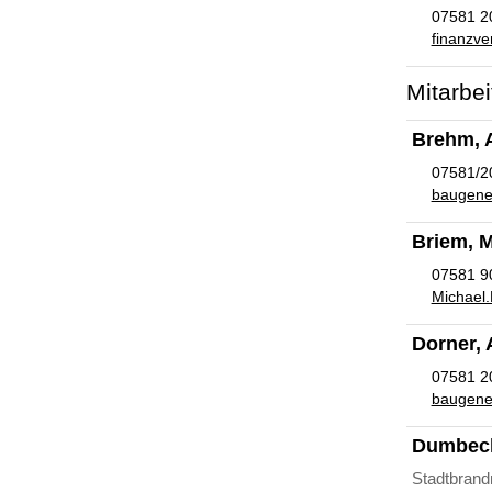
07581 2
finanzve
Mitarbei
Brehm, 
07581/2
baugen
Briem, M
07581 9
Michael.
Dorner,
07581 2
baugen
Dumbeck
Stadtbrand