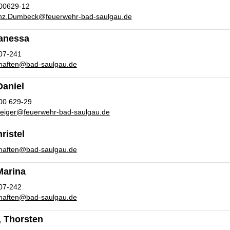
00629-12
inz.Dumbeck
@
feuerwehr-bad-saulgau.de
Vanessa
07-241
haften
@
bad-saulgau.de
Daniel
00 629-29
eiger
@
feuerwehr-bad-saulgau.de
ristel
haften
@
bad-saulgau.de
Marina
07-242
haften
@
bad-saulgau.de
, Thorsten