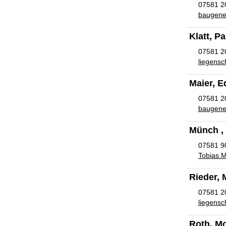
07581 2
baugen
Klatt, Pa
07581 2
liegensc
Maier, E
07581 2
baugen
Münch ,
07581 9
Tobias.
Rieder, 
07581 2
liegensc
Roth, M