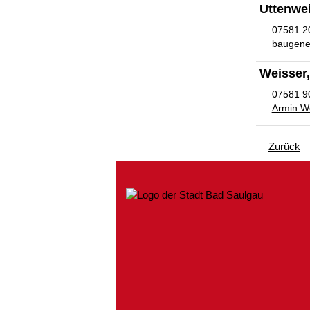
Uttenwei
07581 2
baugen
Weisser
07581 9
Armin.W
Zurück