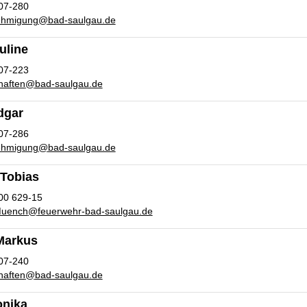
07-280
ehmigung
@
bad-saulgau.de
uline
07-223
haften
@
bad-saulgau.de
dgar
07-286
ehmigung
@
bad-saulgau.de
 Tobias
00 629-15
Muench
@
feuerwehr-bad-saulgau.de
Markus
07-240
haften
@
bad-saulgau.de
onika