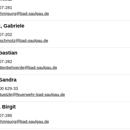
07-281
ehmigung
@
bad-saulgau.de
, Gabriele
07-202
.schmotz
@
bad-saulgau.de
bastian
07-282
ettenbehoerde
@
bad-saulgau.de
 Sandra
00 629-33
tuetzle
@
feuerwehr-bad-saulgau.de
 Birgit
07-285
ehmigung
@
bad-saulgau.de