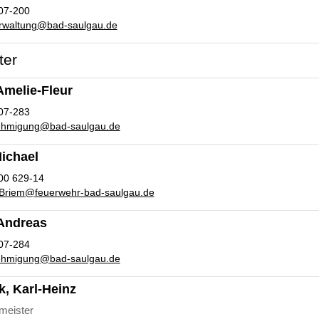
07-200
rwaltung
@
bad-saulgau.de
ter
Amelie-Fleur
07-283
ehmigung
@
bad-saulgau.de
ichael
00 629-14
Briem
@
feuerwehr-bad-saulgau.de
 Andreas
07-284
ehmigung
@
bad-saulgau.de
, Karl-Heinz
meister