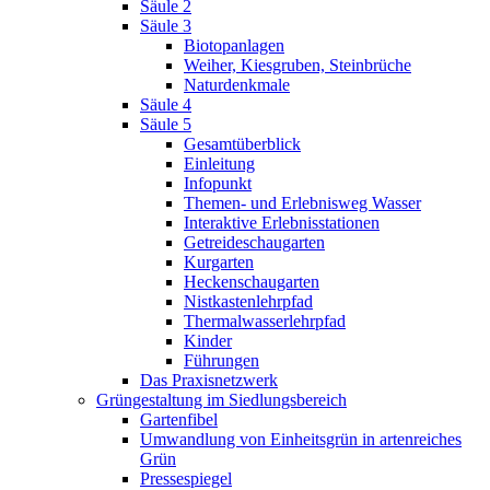
Säule 2
Säule 3
Biotopanlagen
Weiher, Kiesgruben, Steinbrüche
Naturdenkmale
Säule 4
Säule 5
Gesamtüberblick
Einleitung
Infopunkt
Themen- und Erlebnisweg Wasser
Interaktive Erlebnisstationen
Getreideschaugarten
Kurgarten
Heckenschaugarten
Nistkastenlehrpfad
Thermalwasserlehrpfad
Kinder
Führungen
Das Praxisnetzwerk
Grüngestaltung im Siedlungsbereich
Gartenfibel
Umwandlung von Einheitsgrün in artenreiches
Grün
Pressespiegel