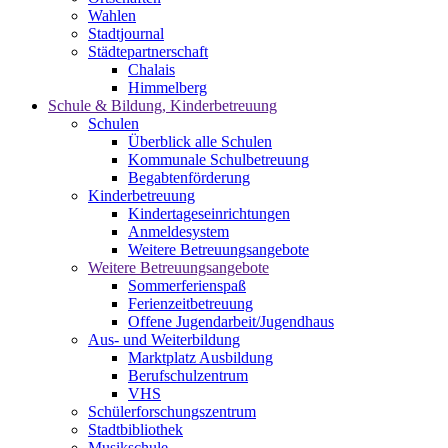
Wahlen
Stadtjournal
Städtepartnerschaft
Chalais
Himmelberg
Schule & Bildung, Kinderbetreuung
Schulen
Überblick alle Schulen
Kommunale Schulbetreuung
Begabtenförderung
Kinderbetreuung
Kindertageseinrichtungen
Anmeldesystem
Weitere Betreuungsangebote
Weitere Betreuungsangebote
Sommerferienspaß
Ferienzeitbetreuung
Offene Jugendarbeit/Jugendhaus
Aus- und Weiterbildung
Marktplatz Ausbildung
Berufschulzentrum
VHS
Schülerforschungszentrum
Stadtbibliothek
Musikschule