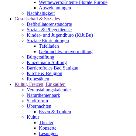
Wettbewerb:Entente Florale Europe
Auszeichnungen
Nachhaltigkeit
Gesellschaft & Soziales
Defibrillatorenstandorte
Sozial- & Pflegedienste
Kinder- und Jugendbüro (KiJuBu)
Soziale Einrichtungen
Tafelladen
Gebrauchtwarenvermittlung
Bürgerstiftung
Kinzelmann-Stiftung
Barrierefreies Bad Saulgau
Kirche & Religion
Ruhestätten
Kultur, Freizeit, Einkaufen
Veranstaltungskalender
Naturthemenpark
Stadtforum
Übernachten
Essen & Trinken
Kultur
Theater
Konzerte
Lesungen