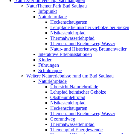
Natur & Biodiversität, Nachhaltigkeit
NaturThemenPark Bad Saulgau
Infopunkt
Naturlehrpfade
Heckenschaugarten
Lehrpfade heimischer Gehölze bei Sießen
Nistkastenlehrpfad
Thermalwasserlehrpfad
Themen- und Erlebnisweg Wasser
Natur- und Historienweg Braunenweiler
Interaktive Erlebnisstationen
Kinder
Führungen
Schulmappe
Weitere Naturerlebnisse rund um Bad Saulgau
Naturlehrpfade
Übersicht Naturlehrpfade
Lehrpfad heimischer Gehölze
Obstbaumlehrpfad
Nistkastenlehrpfad
Heckenschaugarten
Themen- und Erlebnisweg Wasser
Georundweg
Thermalwasserlehrpfad
Themenpfad Energiewende