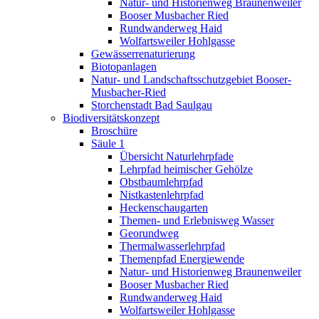
Natur- und Historienweg Braunenweiler
Booser Musbacher Ried
Rundwanderweg Haid
Wolfartsweiler Hohlgasse
Gewässerrenaturierung
Biotopanlagen
Natur- und Landschaftsschutzgebiet Booser-
Musbacher-Ried
Storchenstadt Bad Saulgau
Biodiversitätskonzept
Broschüre
Säule 1
Übersicht Naturlehrpfade
Lehrpfad heimischer Gehölze
Obstbaumlehrpfad
Nistkastenlehrpfad
Heckenschaugarten
Themen- und Erlebnisweg Wasser
Georundweg
Thermalwasserlehrpfad
Themenpfad Energiewende
Natur- und Historienweg Braunenweiler
Booser Musbacher Ried
Rundwanderweg Haid
Wolfartsweiler Hohlgasse