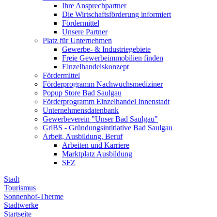
Ihre Ansprechpartner
Die Wirtschaftsförderung informiert
Fördermittel
Unsere Partner
Platz für Unternehmen
Gewerbe- & Industriegebiete
Freie Gewerbeimmobilien finden
Einzelhandelskonzept
Fördermittel
Förderprogramm Nachwuchsmediziner
Popup Store Bad Saulgau
Förderprogramm Einzelhandel Innenstadt
Unternehmensdatenbank
Gewerbeverein "Unser Bad Saulgau"
GriBS - Gründungsintitiative Bad Saulgau
Arbeit, Ausbildung, Beruf
Arbeiten und Karriere
Marktplatz Ausbildung
SFZ
Stadt
Tourismus
Sonnenhof-Therme
Stadtwerke
Startseite