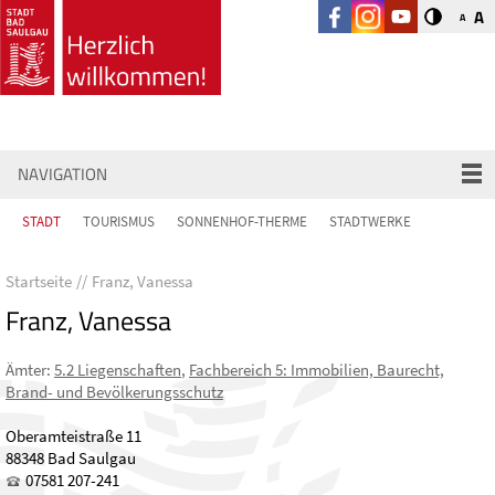
A
A
NAVIGATION
STADT
TOURISMUS
SONNENHOF-THERME
STADTWERKE
Startseite
Franz, Vanessa
Franz, Vanessa
Ämter
:
5.2 Liegenschaften
,
Fachbereich 5: Immobilien, Baurecht,
Brand- und Bevölkerungsschutz
Oberamteistraße 11
88348 Bad Saulgau
07581 207-241