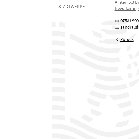
Ämter
:
5.3 B
STADTWERKE
Bevölkerung
07581 900
sandra.st
Zurück