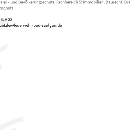
rand - und Bevölkerungsschutz
,
Fachbereich 5: Immobilien, Baurecht, Br
sschutz
 629-33
uetzle
@
feuerwehr-bad-saulgau.de