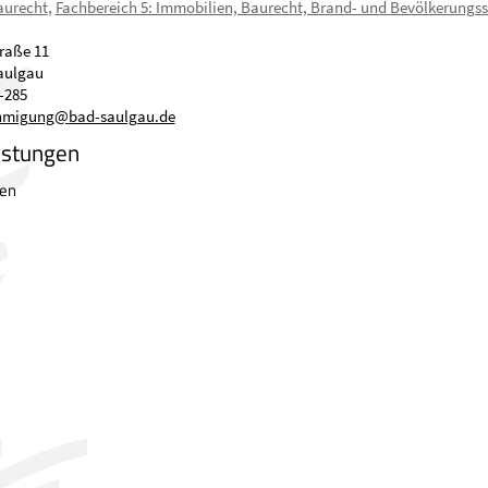
aurecht
,
Fachbereich 5: Immobilien, Baurecht, Brand- und Bevölkerungs
raße 11
aulgau
-285
hmigung
@
bad-saulgau.de
istungen
en