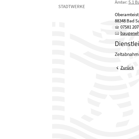
Ämter
:
5.1 B
STADTWERKE
Oberamteist
88348 Bad S
07581 207
baugene
Dienstle
Zeltabnahm
Zurück