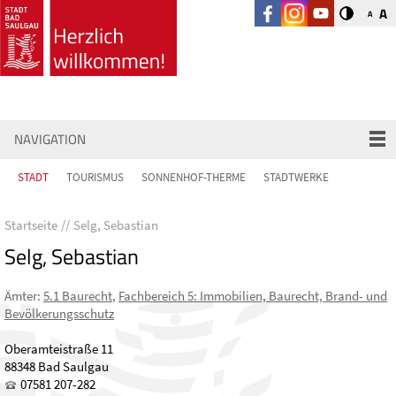
A
A
NAVIGATION
STADT
TOURISMUS
SONNENHOF-THERME
STADTWERKE
Startseite
Selg, Sebastian
Selg, Sebastian
Ämter
:
5.1 Baurecht
,
Fachbereich 5: Immobilien, Baurecht, Brand- und
Bevölkerungsschutz
Oberamteistraße 11
88348 Bad Saulgau
07581 207-282